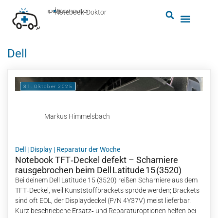
by
ipc-computer
■
Notebook-Doktor
Dell
31. Oktober 2025
Markus Himmelsbach
Dell
|
Display
|
Reparatur der Woche
Notebook TFT‑Deckel defekt – Scharniere
rausgebrochen beim Dell Latitude 15 (3520)
Bei deinem Dell Latitude 15 (3520) reißen Scharniere aus dem
TFT‑Deckel, weil Kunststoffbrackets spröde werden; Brackets
sind oft EOL, der Displaydeckel (P/N 4Y37V) meist lieferbar.
Kurz beschriebene Ersatz‑ und Reparaturoptionen helfen bei