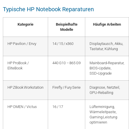
Typische HP Notebook Reparaturen
Kategorie
Beispielhafte
Häufige Arbeiten
Modelle
HP Pavilion / Envy
14 / 15 / x360
Displaytausch, Akku,
Tastatur, Kühlung
HP ProBook /
440 G10 – 865 G9
Mainboard‑Reparatur,
EliteBook
BIOS‑Update,
SSD‑Upgrade
HP ZBook Workstation
Firefly / Fury Serie
Diagnose, Netzteil,
GPU‑Reballing
HP OMEN / Victus
16 / 17
Lüfterreinigung,
Wärmeleitpaste,
Gaming Leistung
optimieren