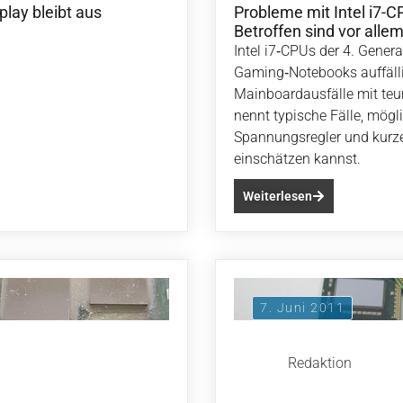
lay bleibt aus
Probleme mit Intel i7-C
Betroffen sind vor all
Intel i7‑CPUs der 4. Genera
Gaming‑Notebooks auffäll
Mainboardausfälle mit teur
nennt typische Fälle, mögl
Spannungsregler und kurze
einschätzen kannst.
Weiterlesen
7. Juni 2011
Redaktion