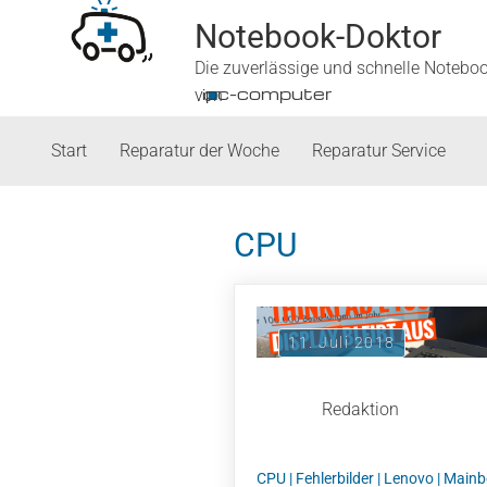
Notebook-Doktor
Die zuverlässige und schnelle Notebo
■
ipc-computer
von
Start
Reparatur der Woche
Reparatur Service
CPU
11. Juli 2018
Redaktion
CPU
|
Fehlerbilder
|
Lenovo
|
Mainb