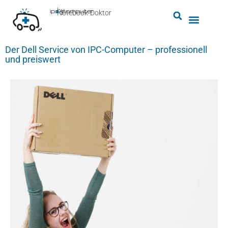
by
ipc-computer
■
Notebook-Doktor
Der Dell Service von IPC-Computer – professionell
und preiswert