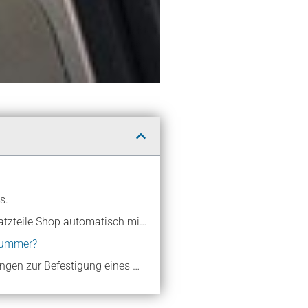
s.
Die elegante Lösung der Notebook-Display-Ersatznummern-Misere ist im IPC Notebook Ersatzteile Shop automatisch mit eingebaut.
tnummer?
Warum gibt es unterschiedliche Befestigungsarten und verschiedene Varianten von Halterungen zur Befestigung eines Notebook-Displays?