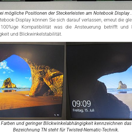
ei mögliche Positionen der Steckerleisten am Notebook Display .
ebook-Display können Sie sich darauf verlassen, erneut die glei
100%ige Kompatibilität was die Ansteuerung betrifft und
gkeit und Blickwinkelstabilität.
ge Farben und geringer Blickwinkelabhängigkeit kennzeichnen das 
Bezeichnung TN steht für Twisted-Nematic-Technik.