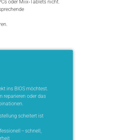
PCs oder Miix‑Tablets nicht.
tsprechende
ren.
ekt ins BIOS möchtest.
m reparieren oder das
binationen.
ellung scheitert ist
essionell – schnell,
rheit