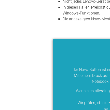
Nicht jedes Lenovo‑Gerät bes
In diesen Fällen erreichst
Windows‑Funktionen.
Die angezeigten Novo‑Menüp
Der Novo‑Button ist e
Mit einem Druck auf 
Notebook s
Wenn sich allerding
Wir prüfen, ob ein 
tran