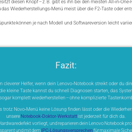
itzt diesen Knopf – z. B. gibt es ihn bei den meisten All‑in‑One‑
 du das Wiederherstellungs‑Menü meist über die F2‑Taste oder en
unkte können je nach Modell und Softwareversion leicht variie
Fazit:
in cleverer Helfer, wenn dein Lenovo‑Notebook streikt oder du dir
die kleine Taste kannst du schnell Diagnosen starten, das Syste
ogar komplett wiederherstellen – ohne komplizierte Tastenkom
s trotz Novo‑Menü keine Lösung finden lässt oder die Wiederherst
unsere
Notebook‑Doktor‑Werkstatt
ist jederzeit für dich da.
Hardwaredefekt vorliegt, und reparieren dein Lenovo Notebook prof
sparent und mit dem
IPC‑Lösungsversprechen
für maximale Siche