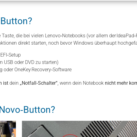
‑Button?
e Taste, die bei vielen Lenovo‑Notebooks (vor allem der IdeaPad‑
ktionen direkt starten, noch bevor Windows überhaupt hochgefah
UEFI‑Setup
n USB oder DVD zu starten)
ng oder OneKey Recovery‑Software
n
ist
dein
„Notfall‑Schalter“
, wenn dein Notebook
nicht mehr kor
 Novo‑Button?