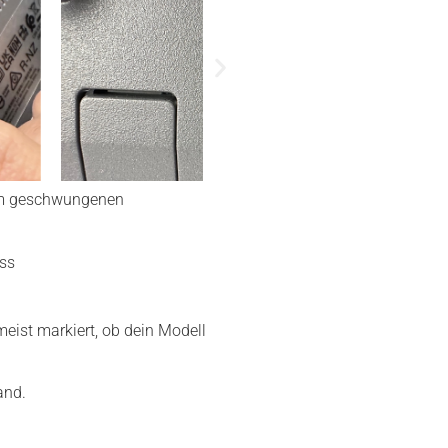
inem geschwungenen
uss
meist markiert, ob dein Modell
and.