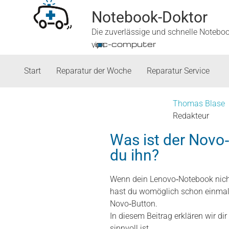
Notebook-Doktor
Die zuverlässige und schnelle Notebo
■
ipc-computer
von
Start
Reparatur der Woche
Reparatur Service
Thomas Blase
Redakteur
Was ist der Novo
du ihn?
Wenn dein Lenovo‑Notebook nicht 
hast du womöglich schon einmal
Novo‑Button.
In diesem Beitrag erklären wir di
sinnvoll ist.