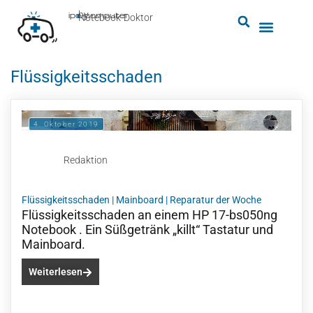
by
ipc-computer
■
Notebook-Doktor
Flüssigkeitsschaden
4. Oktober 2019
Redaktion
Flüssigkeitsschaden
|
Mainboard
|
Reparatur der Woche
Flüssigkeitsschaden an einem HP 17-bs050ng
Notebook . Ein Süßgetränk „killt“ Tastatur und
Mainboard.
Weiterlesen