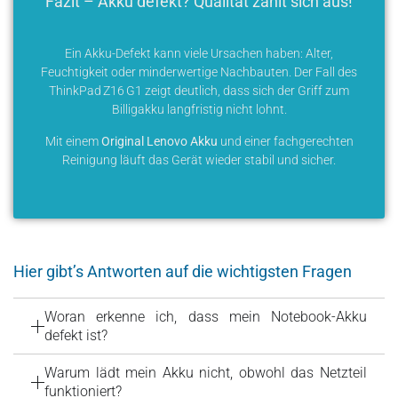
Fazit – Akku defekt? Qualität zahlt sich aus!
Ein Akku-Defekt kann viele Ursachen haben: Alter,
Feuchtigkeit oder minderwertige Nachbauten. Der Fall des
ThinkPad Z16 G1 zeigt deutlich, dass sich der Griff zum
Billigakku langfristig nicht lohnt.
Mit einem
Original Lenovo Akku
und einer fachgerechten
Reinigung läuft das Gerät wieder stabil und sicher.
Hier gibt’s Antworten auf die wichtigsten Fragen
Woran erkenne ich, dass mein Notebook-Akku
defekt ist?
Warum lädt mein Akku nicht, obwohl das Netzteil
funktioniert?