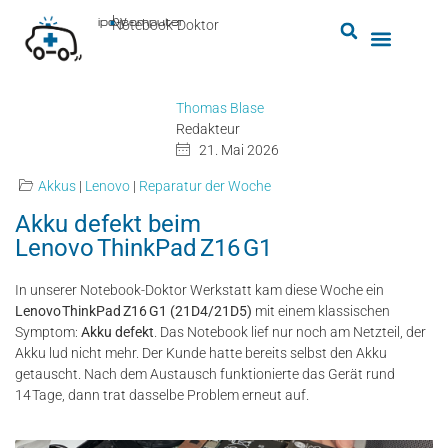
by
ipc-computer
■
Notebook-Doktor
Thomas Blase
Redakteur
21. Mai 2026
Akkus
|
Lenovo
|
Reparatur der Woche
Akku defekt beim
Lenovo ThinkPad Z16 G1
In unserer Notebook-Doktor Werkstatt kam diese Woche ein
Lenovo ThinkPad Z16 G1 (21D4/21D5)
mit einem klassischen
Symptom:
Akku defekt
. Das Notebook lief nur noch am Netzteil, der
Akku lud nicht mehr. Der Kunde hatte bereits selbst den Akku
getauscht. Nach dem Austausch funktionierte das Gerät rund
14 Tage, dann trat dasselbe Problem erneut auf.