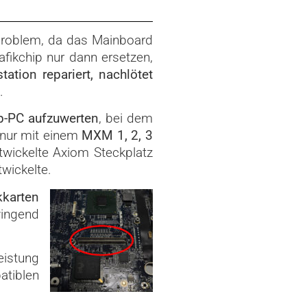
n Problem, da das Mainboard
fikchip nur dann ersetzen,
tation repariert, nachlötet
.
op-PC aufzuwerten
, bei dem
t nur mit einem
MXM 1, 2, 3
twickelte Axiom Steckplatz
wickelte.
kkarten
wingend
leistung
atiblen