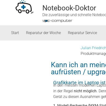
Notebook-Doktor
Die zuverlässige und schnelle Notebo
■
ipc-computer
von
Start
Reparatur der Woche
Reparatur Service
Julian Friedric
Produktmanag
Kann ich an mein
aufrüsten / upgr
Grafikkarte im Laptop is
In den meisten modernen Laptops
in der Regel
nicht möglich
. Den
Gerät zu diesen Ausnahmen geh
1. Modell‑Recherche (MXM‑Slot