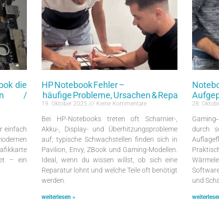
ook die
HP Notebook Fehler –
Note
hen /
häufige Probleme, Ursachen & Reparaturtipps
Aufgep
19. Oktober 2025
Keine Kommentare
28. Oktob
Bei HP-Notebooks treten oft Scharnier-,
Gaming‑
r einfach
Akku-, Display- und Überhitzungsprobleme
durch s
modernen
auf; typische Schwachstellen finden sich in
Auflage
afikkarte
Pavilion, Envy, ZBook und Gaming-Modellen.
Praktis
et – ein
Ideal, wenn du wissen willst, ob sich eine
Wärmel
Reparatur lohnt und welche Teile oft benötigt
Software
werden.
und Schä
weiterlesen »
weiterlese