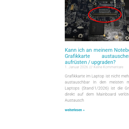
Kann ich an meinem Noteb
Grafikkarte austausc
aufrüsten / upgraden?
1. Januar 2026
Keine Kommentare
Grafikkarte im Laptop ist nicht meh
austauschbar In den meisten 
Laptops (Stand 1/2026) ist die Gr
direkt auf dem Mainboard verlöt
Austausch
weiterlesen »