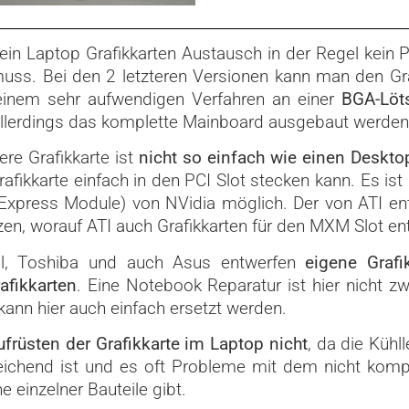
t ein Laptop Grafikkarten Austausch in der Regel kei
uss. Bei den 2 letzteren Versionen kann man den Gra
inem sehr aufwendigen Verfahren an einer
BGA-Löts
llerdings das komplette Mainboard ausgebaut werden
re Grafikkarte ist
nicht so einfach wie einen Deskt
fikkarte einfach in den PCI Slot stecken kann. Es is
Express Module) von NVidia möglich. Der von ATI en
zen, worauf ATI auch Grafikkarten für den MXM Slot ent
l, T
oshiba und auch Asus entwerfen
eigene Grafi
afikkarten
. Eine Notebook Reparatur ist hier nicht z
 kann hier auch einfach ersetzt werden.
früsten der Grafikkarte im Laptop nicht
, da die Kühl
eichend ist und es oft Probleme mit dem nicht komp
 einzelner Bauteile gibt.