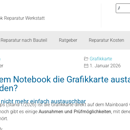
ok Reparatur Werkstatt
Reparatur nach Bauteil
Ratgeber
Reparatur Kosten
h
Grafikkarte
er
1. Januar 2026
em Notebook die Grafikkarte aust
aden?
t nicht mehr einfach austauschbar
 (Stand 1/2026) ist die Grafikkarte direkt auf dem Mainboard v
noch gibt es einige
Ausnahmen und Prüfmöglichkeiten
, mit den
ört.
):