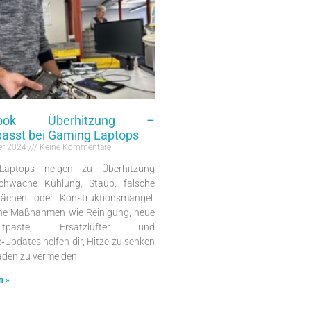
book Überhitzung –
asst bei Gaming Laptops
er 2024
Keine Kommentare
Laptops neigen zu Überhitzung
chwache Kühlung, Staub, falsche
flächen oder Konstruktionsmängel.
che Maßnahmen wie Reinigung, neue
eitpaste, Ersatzlüfter und
‑Updates helfen dir, Hitze zu senken
den zu vermeiden.
n »