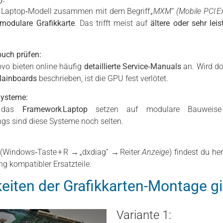
m Laptop‑Modell zusammen mit dem Begriff
„MXM“ (Mobile PCI E
modulare Grafikkarte
. Das trifft meist auf
ältere oder sehr le
buch prüfen:
novo bieten online häufig
detaillierte Service‑Manuals
an. Wird do
Mainboards
beschrieben, ist die GPU fest verlötet.
Systeme:
e das
Framework Laptop
setzen auf modulare Bauweise 
gs sind diese Systeme noch selten.
(Windows‑Taste + R → „dxdiag“ → Reiter
Anzeige
) findest du he
rung kompatibler Ersatzteile.
eiten der Grafikkarten-Montage gi
Variante 1: