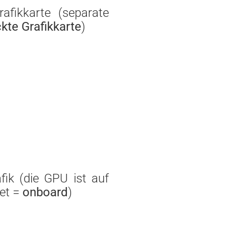
rafikkarte (separate
kte Grafikkarte
)
afik (die GPU ist auf
et =
onboard
)