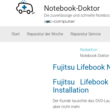
Notebook-Doktor
Die zuverlässige und schnelle Notebo
■
ipc-computer
von
Start
Reparatur der Woche
Reparatur Service
Redaktion
Notebook Doktor
Fujitsu Lifebook 
Fujitsu Lifeboo
Installation
Der Kunde tauschte das DVD-Lauf
aber nicht mehr.