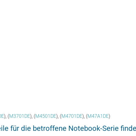
DE
), (
M3701DE
), (
M4501DE
), (
M4701DE
), (
M47A1DE
)
le für die betroffene Notebook-Serie finde