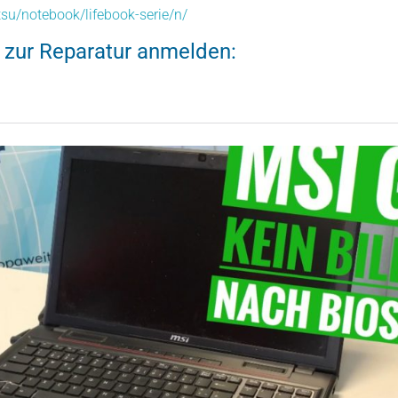
tsu/notebook/lifebook-serie/n/
 zur Reparatur anmelden: