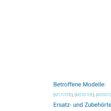
Betroffene Modelle:
(
M1701DE
), (
M2501DE
), (
M3501
Ersatz- und Zubehörtei