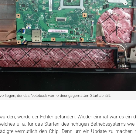
vorliegen, der das Notebook vom ordnungsgemäßen Start abhält.
rden, wurde der Fehler gefunden. Wieder einmal war es ein def
lches u. a. für das Starten des richtigen Betriebssystems wie 
ädigte vermutlich den Chip. Denn um ein Update zu machen m