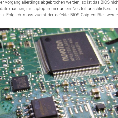
ser Vorgang allerdings abgebrochen werden, so ist das BIOS ni
pdate machen, ihr Laptop immer an ein Netzteil anschließen. In d
s. Folglich muss zuerst der defekte BIOS Chip entlötet werd