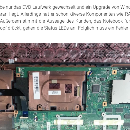
abe nur das DVD-Laufwerk gewechselt und ein Upgrade von Wind
daran liegt. Allerdings hat er schon diverse Komponenten wie R
. Außerdem stimmt die Aussage des Kunden, das Notebook funk
f drückt, gehen die Status LEDs an. Folglich muss ein Fehle