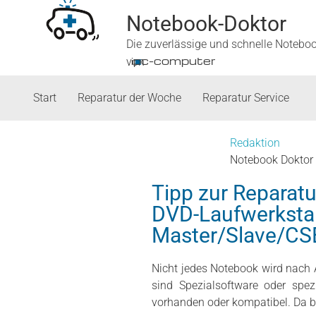
Notebook-Doktor
Die zuverlässige und schnelle Notebo
■
ipc-computer
von
Start
Reparatur der Woche
Reparatur Service
Redaktion
Notebook Doktor
Tipp zur Reparat
DVD-Laufwerksta
Master/Slave/CSE
Nicht jedes Notebook wird nach A
sind Spezialsoftware oder spez
vorhanden oder kompatibel. Da bl