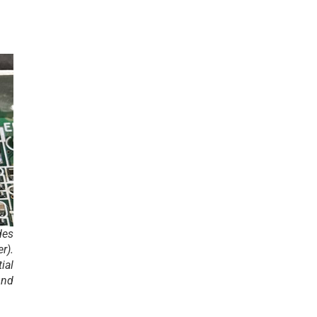
des
r).
ial
und