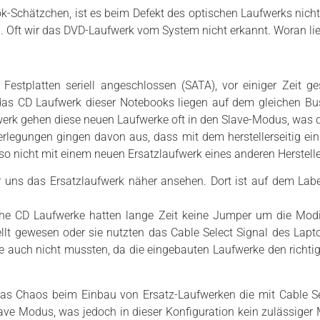
-Schätzchen, ist es beim Defekt des optischen Laufwerks nicht
n. Oft wir das DVD-Laufwerk vom System nicht erkannt. Woran lie
estplatten seriell angeschlossen (SATA), vor einiger Zeit g
 das CD Laufwerk dieser Notebooks liegen auf dem gleichen B
werk gehen diese neuen Laufwerke oft in den Slave-Modus, was
erlegungen gingen davon aus, dass mit dem herstellerseitig ein
lso nicht mit einem neuen Ersatzlaufwerk eines anderen Herstell
r uns das Ersatzlaufwerk näher ansehen. Dort ist auf dem Lab
he CD Laufwerke hatten lange Zeit keine Jumper um die Modi (
ellt gewesen oder sie nutzten das Cable Select Signal des Lapto
ie auch nicht mussten, da die eingebauten Laufwerke den richti
s Chaos beim Einbau von Ersatz-Laufwerken die mit Cable Sel
ave Modus, was jedoch in dieser Konfiguration kein zulässiger