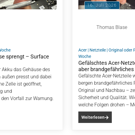
16. Juli 2026
Thomas Blase
 Woche
Acer
|
Netzteile
|
Original oder
e sprengt – Surface
Woche
Gefälschtes Acer-Netzte
aber brandgefährliches 
er Akku das Gehäuse des
Gefälschte Acer-Netzteile 
 außen presst und dabei
bergen brandgefährliches R
e Zelle ist geöffnet,
Original und Nachbau – ze
ng und
Sicherheit und Qualität. W
den Vorfall zur Warnung.
welche Folgen drohen – Me
Weiterlesen