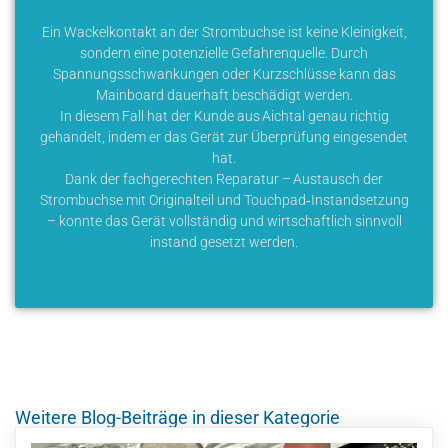
Ein Wackelkontakt an der Strombuchse ist keine Kleinigkeit,
sondern eine potenzielle Gefahrenquelle. Durch
Spannungsschwankungen oder Kurzschlüsse kann das
Mainboard dauerhaft beschädigt werden.
In diesem Fall hat der Kunde aus Aichtal genau richtig
gehandelt, indem er das Gerät zur Überprüfung eingesendet
hat.
Dank der fachgerechten Reparatur – Austausch der
Strombuchse mit Originalteil und Touchpad‑Instandsetzung
– konnte das Gerät vollständig und wirtschaftlich sinnvoll
instand gesetzt werden.
Weitere Blog-Beiträge in dieser Kategorie