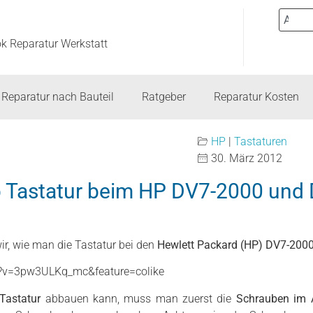
ok Reparatur Werkstatt
Reparatur nach Bauteil
Ratgeber
Reparatur Kosten
HP
|
Tastaturen
30. März 2012
 Tastatur beim HP DV7-2000 und
ir, wie man die Tastatur bei den
Hewlett Packard (HP) DV7-200
h?v=3pw3ULKq_mc&feature=colike
Tastatur
abbauen kann, muss man zuerst die
Schrauben im 