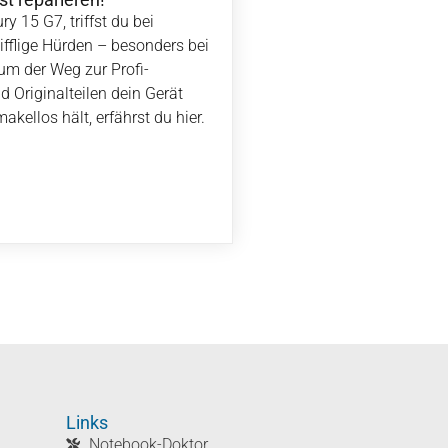
y 15 G7, triffst du bei
ifflige Hürden – besonders bei
m der Weg zur Profi-
d Originalteilen dein Gerät
akellos hält, erfährst du hier.
Links
Notebook-Doktor