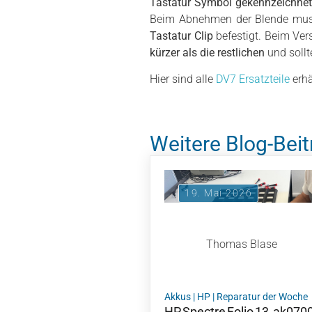
Tastatur Symbol gekennzeichne
Beim Abnehmen der Blende mus
Tastatur Clip
befestigt. Beim Ver
kürzer als die restlichen
und sollt
Hier sind alle
DV7 Ersatzteile
erhä
Weitere Blog-Beit
19. Mai 2026
Thomas Blase
Akkus
|
HP
|
Reparatur der Woche
HP Spectre Folio 13‑ak070