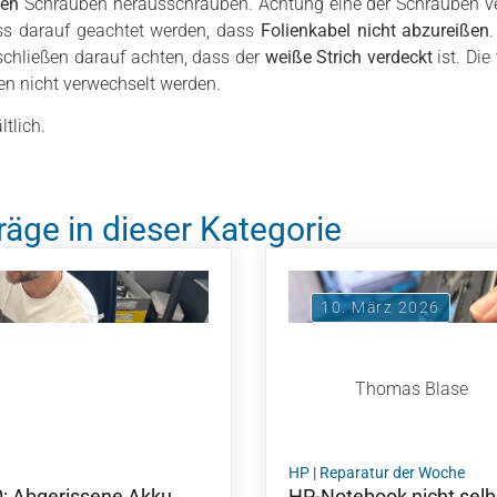
ten
Schrauben herausschrauben. Achtung eine der Schrauben ve
s darauf geachtet werden, dass
Folienkabel nicht abzureißen
schließen darauf achten, dass der
weiße Strich verdeckt
ist. Die
en nicht verwechselt werden.
ltlich.
räge in dieser Kategorie
10. März 2026
Thomas Blase
HP
|
Reparatur der Woche
0: Abgerissene Akku‑
HP-Notebook nicht selbs