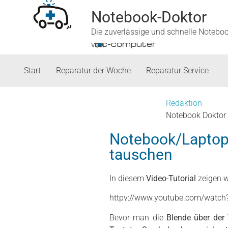
Notebook-Doktor
Die zuverlässige und schnelle Notebo
■
ipc-computer
von
Start
Reparatur der Woche
Reparatur Service
Redaktion
Notebook Doktor
Notebook/Laptop
tauschen
In diesem
Video-Tutorial
zeigen w
httpv://www.youtube.com/watc
Bevor man die
Blende über der 