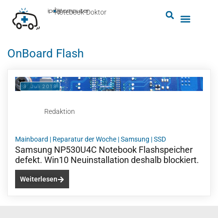
by
ipc-computer
■
Notebook-Doktor
OnBoard Flash
3. Juli 2018
Redaktion
Mainboard
|
Reparatur der Woche
|
Samsung
|
SSD
Samsung NP530U4C Notebook Flashspeicher
defekt. Win10 Neuinstallation deshalb blockiert.
Weiterlesen