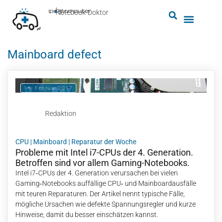
by
ipc-computer
■
Notebook-Doktor
Mainboard defect
16. Februar 2017
Redaktion
CPU
|
Mainboard
|
Reparatur der Woche
Probleme mit Intel i7-CPUs der 4. Generation.
Betroffen sind vor allem Gaming-Notebooks.
Intel i7‑CPUs der 4. Generation verursachen bei vielen
Gaming‑Notebooks auffällige CPU‑ und Mainboardausfälle
mit teuren Reparaturen. Der Artikel nennt typische Fälle,
mögliche Ursachen wie defekte Spannungsregler und kurze
Hinweise, damit du besser einschätzen kannst.