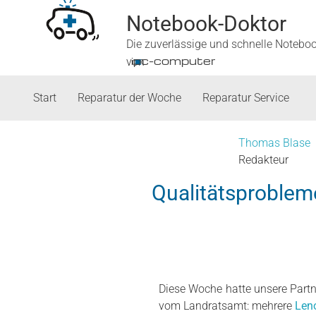
Notebook-Doktor
Die zuverlässige und schnelle Notebo
■
ipc-computer
von
Start
Reparatur der Woche
Reparatur Service
Thomas Blase
Redakteur
Qualitätsproblem
Diese Woche hatte unsere Partn
vom Landratsamt: mehrere
Len