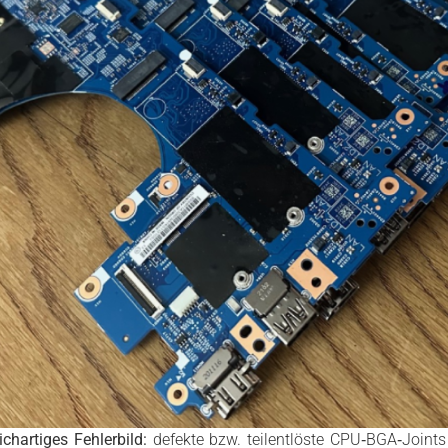
chartiges Fehlerbild:
defekte bzw. teilentlöste CPU‑BGA‑Joints