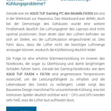
Kühlungsprobleme?
Gerade war ein
ASUS TUF Gaming PC des Modells FA506
bei uns
in der Werkstatt zur Reparatur. Das Mainboard war defekt, doch
bei der Demontage des Gehäuses wurde eine weitere
Problematik deutlich: Die Lüftungsgitter des Laptops sind nicht
optimal positioniert. Statt direkt über den Lüftern befinden sie
sich an Stellen, wo die Luftzirkulation eingeschränkt ist. Dies
führt dazu, dass die Lüfter nicht die benötigte Luftmenge
ansaugen können, wodurch die Kühlleistung deutlich leidet.
Die Folge ist eine erhöhte Wärmeentwicklung im Inneren des
Notebooks, die sogar zu Überhitzung und damit langfristigen
Schäden führen kann. Gerade bei Gaming-Notebooks wie dem
ASUS TUF FA506
+ FA706
sind angemessene Temperaturen
essenziell, um die Leistungsfähigkeit zu erhalten und die
Lebensdauer des Geräts zu verlängern. Leider sorgt das
Bauweise-Design manchmal für unzureichende Kühlung, was bei
intensiven Spielen deutlich sichtbar wird – CPU und GPU werden
sehr heiß, was die Lüfter laut aufheulen lässt.