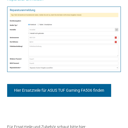
Hier Ersatzteile für ASUS TUF Gaming FA506 finden
Für Ersatzteile und Zubehör schaut bitte hier: