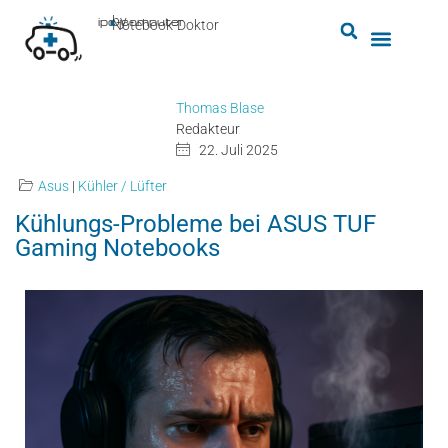
by
ipc-computer
■
Notebook-Doktor
Thomas Blase
Redakteur
22. Juli 2025
Asus
|
Kühler / Lüfter
Kühlungs-Probleme bei ASUS TUF
Gaming Notebooks