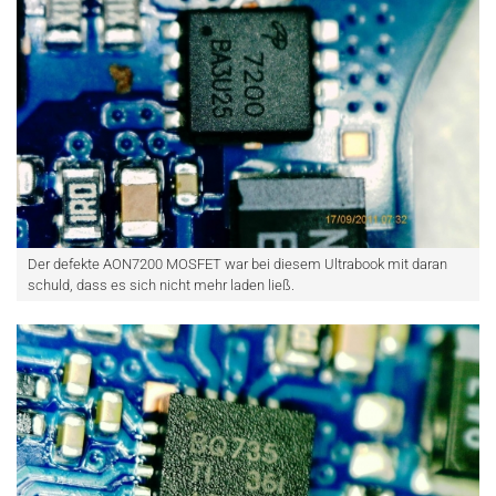
Der defekte AON7200 MOSFET war bei diesem Ultrabook mit daran
schuld, dass es sich nicht mehr laden ließ.