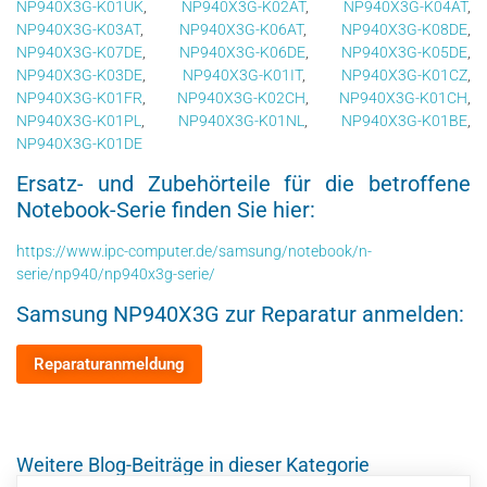
NP940X3G-K01UK
,
NP940X3G-K02AT
,
NP940X3G-K04AT
,
NP940X3G-K03AT
,
NP940X3G-K06AT
,
NP940X3G-K08DE
,
NP940X3G-K07DE
,
NP940X3G-K06DE
,
NP940X3G-K05DE
,
NP940X3G-K03DE
,
NP940X3G-K01IT
,
NP940X3G-K01CZ
,
NP940X3G-K01FR
,
NP940X3G-K02CH
,
NP940X3G-K01CH
,
NP940X3G-K01PL
,
NP940X3G-K01NL
,
NP940X3G-K01BE
,
NP940X3G-K01DE
Ersatz- und Zubehörteile für die betroffene
Notebook-Serie finden Sie hier:
https://www.ipc-computer.de/samsung/notebook/n-
serie/np940/np940x3g-serie/
Samsung NP940X3G zur Reparatur anmelden:
Weitere Blog-Beiträge in dieser Kategorie