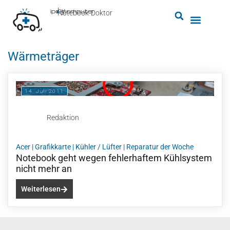
by
ipc-computer
■
Notebook-Doktor
Wärmeträger
14. Juli 2011
Redaktion
Acer
|
Grafikkarte
|
Kühler / Lüfter
|
Reparatur der Woche
Notebook geht wegen fehlerhaftem Kühlsystem
nicht mehr an
Weiterlesen