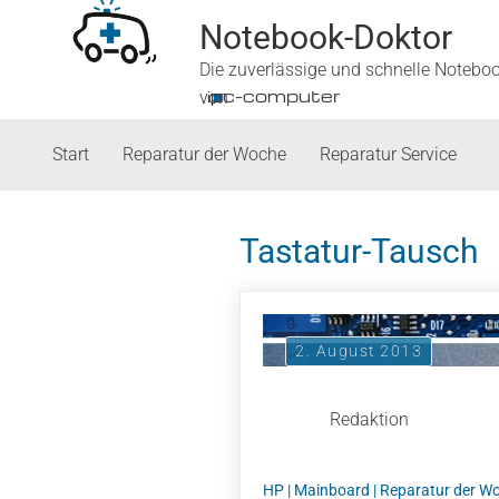
Notebook-Doktor
Die zuverlässige und schnelle Notebo
■
ipc-computer
von
Start
Reparatur der Woche
Reparatur Service
Tastatur-Tausch
2. August 2013
Redaktion
HP
|
Mainboard
|
Reparatur der W