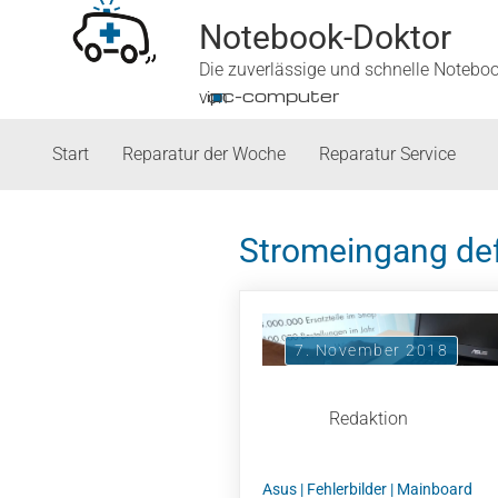
Notebook-Doktor
Die zuverlässige und schnelle Notebo
■
ipc-computer
von
Start
Reparatur der Woche
Reparatur Service
Stromeingang de
7. November 2018
Redaktion
Asus
|
Fehlerbilder
|
Mainboard