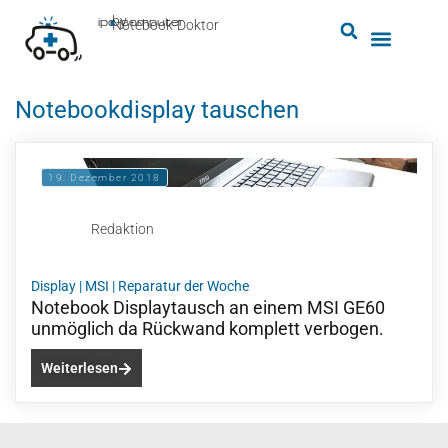
by
ipc-computer
■
Notebook-Doktor
Notebookdisplay tauschen
19. Dezember 2018
Redaktion
Display
|
MSI
|
Reparatur der Woche
Notebook Displaytausch an einem MSI GE60
unmöglich da Rückwand komplett verbogen.
Weiterlesen