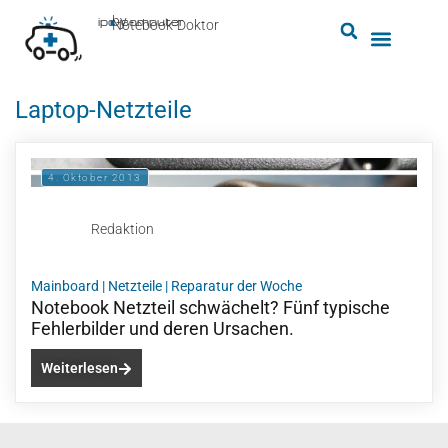
by
ipc-computer
■
Notebook-Doktor
Laptop-Netzteile
4. Oktober 2013
Redaktion
Mainboard
|
Netzteile
|
Reparatur der Woche
Notebook Netzteil schwächelt? Fünf typische
Fehlerbilder und deren Ursachen.
Weiterlesen