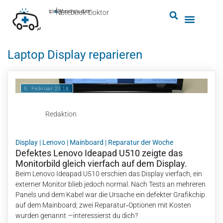
by
ipc-computer
■
Notebook-Doktor
Laptop Display reparieren
5. Februar 2018
Redaktion
Display
|
Lenovo
|
Mainboard
|
Reparatur der Woche
Defektes Lenovo Ideapad U510 zeigte das
Monitorbild gleich vierfach auf dem Display.
Beim Lenovo Ideapad U510 erschien das Display vierfach, ein
externer Monitor blieb jedoch normal. Nach Tests an mehreren
Panels und dem Kabel war die Ursache ein defekter Grafikchip
auf dem Mainboard; zwei Reparatur‑Optionen mit Kosten
wurden genannt —interessierst du dich?