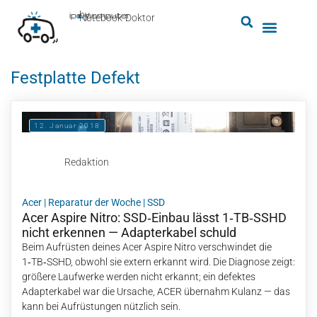
by
ipc-computer
■
Notebook-Doktor
Festplatte Defekt
12. Januar 2018
Redaktion
Acer
|
Reparatur der Woche
|
SSD
Acer Aspire Nitro: SSD‑Einbau lässt 1‑TB‑SSHD
nicht erkennen — Adapterkabel schuld
Beim Aufrüsten deines Acer Aspire Nitro verschwindet die
1‑TB‑SSHD, obwohl sie extern erkannt wird. Die Diagnose zeigt:
größere Laufwerke werden nicht erkannt; ein defektes
Adapterkabel war die Ursache, ACER übernahm Kulanz — das
kann bei Aufrüstungen nützlich sein.