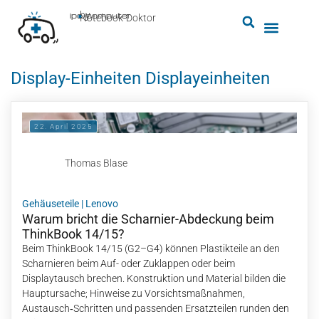
by
ipc-computer
■
Notebook-Doktor
Display-Einheiten Displayeinheiten
22. April 2025
Thomas Blase
Gehäuseteile
|
Lenovo
Warum bricht die Scharnier-Abdeckung beim
ThinkBook 14/15?
Beim ThinkBook 14/15 (G2–G4) können Plastikteile an den
Scharnieren beim Auf- oder Zuklappen oder beim
Displaytausch brechen. Konstruktion und Material bilden die
Hauptursache; Hinweise zu Vorsichtsmaßnahmen,
Austausch‑Schritten und passenden Ersatzteilen runden den