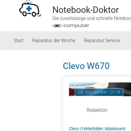
Notebook-Doktor
Die zuverlässige und schnelle Notebo
■
ipc-computer
von
Start
Reparatur der Woche
Reparatur Service
Clevo W670
28. November 2018
Redaktion
Clevo
|
Fehlerbilder
|
Mainboard