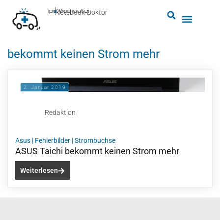
by
ipc-computer
■
Notebook-Doktor
bekommt keinen Strom mehr
2. Januar 2019
Redaktion
Asus
|
Fehlerbilder
|
Strombuchse
ASUS Taichi bekommt keinen Strom mehr
Weiterlesen