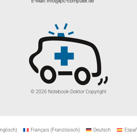
E-Mail: info@ipc-computer.de
© 2026 Notebook-Doktor Copyright
nglisch
)
Français
(
Französisch
)
Deutsch
Españ