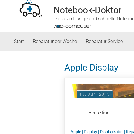
Notebook-Doktor
Die zuverlässige und schnelle Notebo
■
ipc-computer
von
Start
Reparatur der Woche
Reparatur Service
Apple Display
15. Juni 2012
Redaktion
Apple
|
Display
|
Displaykabel
|
Rep