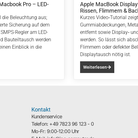
e Macbook Pro – LED-
Apple MacBook Displayt
Rissen, Flimmern & Bac
 die Beleuchtung aus;
Kurzes Video‑Tutorial zeigt 
ierte Sicherung auf dem
Gummiabdeckungen, Meta
r SMPS-Regler am LED-
entfernt sowie Display‑ und
nd Bauteiltausch werden
werden. So lässt sich absc
inen Einblick in die
Flimmern oder defekter Be
Displaytausch nötig ist.
Weiterlesen
Kontakt
Kundenservice
Telefon: +49 7823 96 123 - 0
Mo-Fr: 9:00-12:00 Uhr