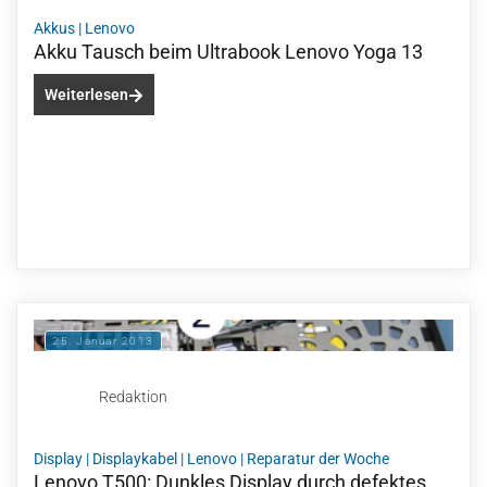
Akkus
|
Lenovo
Akku Tausch beim Ultrabook Lenovo Yoga 13
Weiterlesen
25. Januar 2013
Redaktion
Display
|
Displaykabel
|
Lenovo
|
Reparatur der Woche
Lenovo T500: Dunkles Display durch defektes