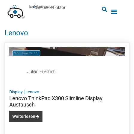
by
ipc-computer
■
Notebook-Doktor
Lenovo
25. Juni 2015
Julian Friedrich
Display
|
Lenovo
Lenovo ThinkPad X300 Slimline Display
Austausch
Weiterlesen