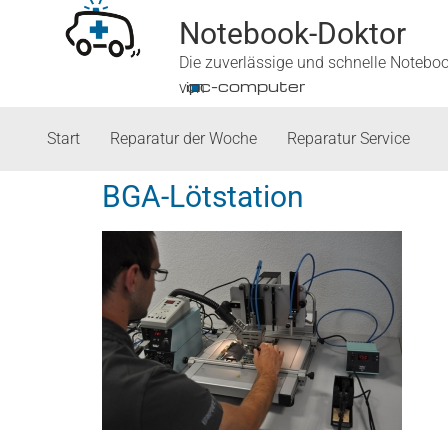
Notebook-Doktor
Die zuverlässige und schnelle Notebo
■
ipc-computer
von
Start
Reparatur der Woche
Reparatur Service
BGA-Lötstation