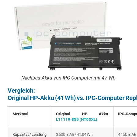
Nachbau Akku von IPC-Computer mit 47 Wh
Vergleich:
Original HP‑Akku (41 Wh) vs. IPC‑Computer Re
Merkmal
Original HP Akku
IPC‑Compu
L11119‑855 (HT03XL)
Kapazität / Leistung
3 600 mAh / 41,04 Wh
4 150 mAh 