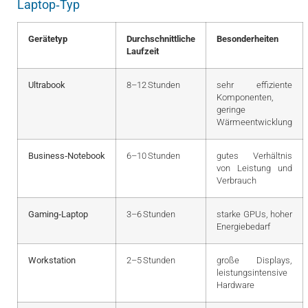
Laptop‑Typ
Gerätetyp
Durchschnittliche
Besonderheiten
Laufzeit
Ultrabook
8–12 Stunden
sehr effiziente
Komponenten,
geringe
Wärmeentwicklung
Business‑Notebook
6–10 Stunden
gutes Verhältnis
von Leistung und
Verbrauch
Gaming‑Laptop
3–6 Stunden
starke GPUs, hoher
Energiebedarf
Workstation
2–5 Stunden
große Displays,
leistungsintensive
Hardware