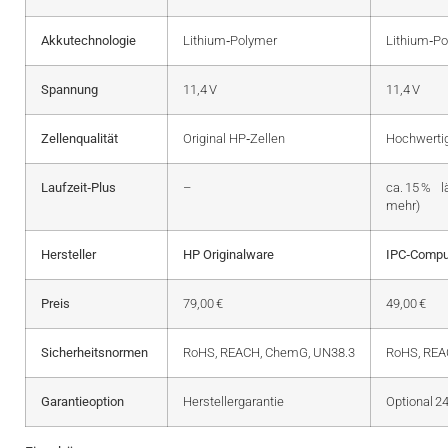
Akkutechnologie
Lithium‑Polymer
Lithium‑P
Spannung
11,4 V
11,4 V
Zellenqualität
Original HP‑Zellen
Hochwertig
Laufzeit‑Plus
–
ca. 15 % l
mehr)
Hersteller
HP Originalware
IPC‑Compu
Preis
79,00 €
49,00 €
Sicherheitsnormen
RoHS, REACH, ChemG, UN38.3
RoHS, REAC
Garantieoption
Herstellergarantie
Optional 2