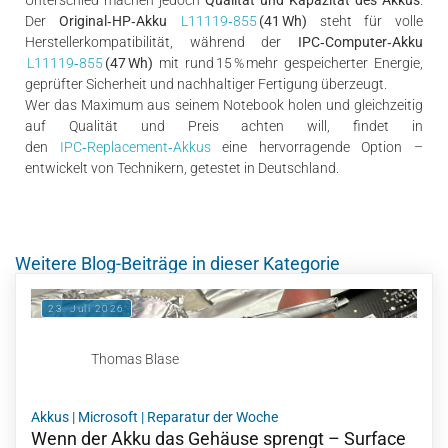
Unterschied machen jedoch
Qualität und Kapazität des Akkus
.
Der
Original‑HP‑Akku
L11119‑855
(41 Wh)
steht für volle
Herstellerkompatibilität, während der
IPC‑Computer‑Akku
L11119‑855
(47 Wh)
mit rund 15 % mehr gespeicherter Energie,
geprüfter Sicherheit und nachhaltiger Fertigung überzeugt.
Wer das Maximum aus seinem Notebook holen und gleichzeitig
auf Qualität und Preis achten will, findet in
den
IPC‑Replacement‑Akkus
eine hervorragende Option –
entwickelt von Technikern, getestet in Deutschland.
Weitere Blog-Beiträge in dieser Kategorie
23. Juli 2026
Thomas Blase
Akkus
|
Microsoft
|
Reparatur der Woche
Wenn der Akku das Gehäuse sprengt – Surface