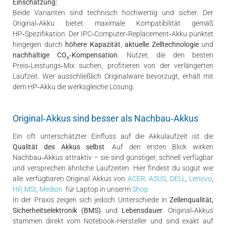
Einschätzung:
Beide Varianten sind technisch hochwertig und sicher. Der
Original‑Akku bietet maximale Kompatibilität gemäß
HP‑Spezifikation. Der IPC‑Computer‑Replacement‑Akku punktet
hingegen durch
höhere Kapazität
,
aktuelle Zelltechnologie
und
nachhaltige CO₂‑Kompensation
. Nutzer, die den besten
Preis‑Leistungs‑Mix suchen, profitieren von der verlängerten
Laufzeit. Wer ausschließlich Originalware bevorzugt, erhält mit
dem HP‑Akku die werksgleiche Lösung.
Original‑Akkus sind besser als Nachbau‑Akkus
Ein oft unterschätzter Einfluss auf die Akkulaufzeit ist die
Qualität des Akkus selbst
. Auf den ersten Blick wirken
Nachbau‑Akkus attraktiv – sie sind günstiger, schnell verfügbar
und versprechen ähnliche Laufzeiten. Hier findest du sogut wie
alle verfügbaren Original Akkus von
ACER,
ASUS
,
DELL
,
Lenovo
,
HP
,
MSI
,
Medion
für Laptop in unserm
Shop
In der Praxis zeigen sich jedoch Unterschiede in
Zellenqualität,
Sicherheitselektronik (BMS)
und
Lebensdauer
. Original‑Akkus
stammen direkt vom Notebook‑Hersteller und sind exakt auf