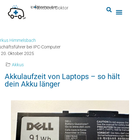
by
ipc-computer
■
Notebook-Doktor
rkus Himmelsbach
schäftsführer bei IPC-Computer
20. Oktober 2025
Akkus
Akkulaufzeit von Laptops – so hält
dein Akku länger