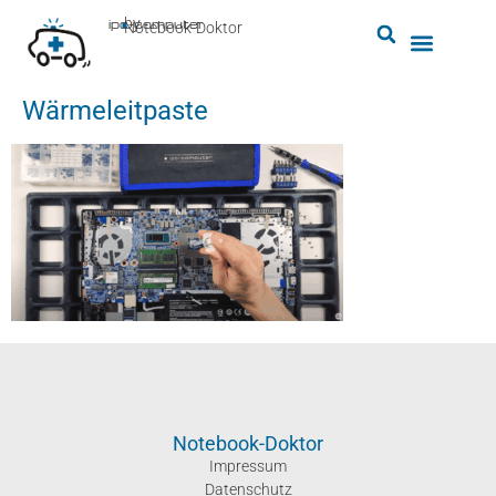
by
ipc-computer
■
Notebook-Doktor
Wärmeleitpaste
Notebook-Doktor
Impressum
Datenschutz