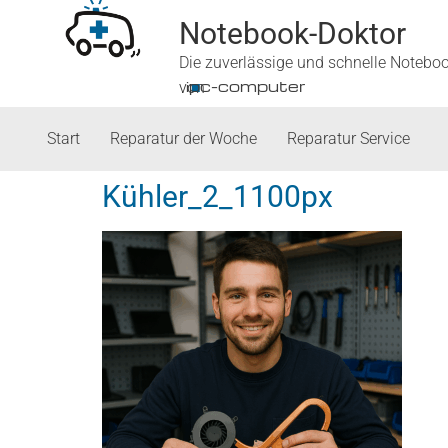
Notebook-Doktor
Die zuverlässige und schnelle Notebo
■
ipc-computer
von
Start
Reparatur der Woche
Reparatur Service
Kühler_2_1100px