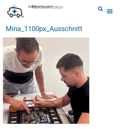
by
ipc-computer
■
Notebook-Doktor
Mina_1100px_Ausschnitt