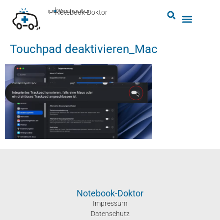
by
ipc-computer
■
Notebook-Doktor
Touchpad deaktivieren_Mac
Notebook-Doktor
Impressum
Datenschutz