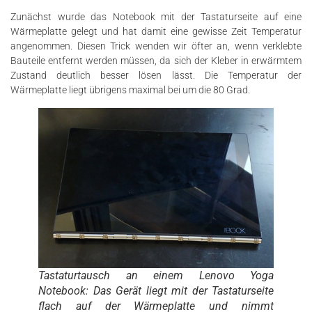
Zunächst wurde das Notebook mit der Tastaturseite auf eine
Wärmeplatte gelegt und hat damit eine gewisse Zeit Temperatur
angenommen. Diesen Trick wenden wir öfter an, wenn verklebte
Bauteile entfernt werden müssen, da sich der Kleber in erwärmtem
Zustand deutlich besser lösen lässt. Die Temperatur der
Wärmeplatte liegt übrigens maximal bei um die 80 Grad.
Tastaturtausch an einem Lenovo Yoga
Notebook: Das Gerät liegt mit der Tastaturseite
flach auf der Wärmeplatte und nimmt