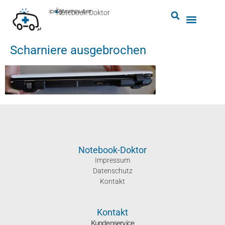
by
ipc-computer
■
Notebook-Doktor
Scharniere ausgebrochen
Notebook-Doktor
Impressum
Datenschutz
Kontakt
Kontakt
Kundenservice