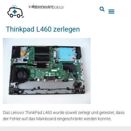
by
ipc-computer
■
Notebook-Doktor
Thinkpad L460 zerlegen
Das Lenovo ThinkPad L460 wurde soweit zerlegt und getestet, dass
der Fehler auf das Mainboard eingeschränkt werden konnte.