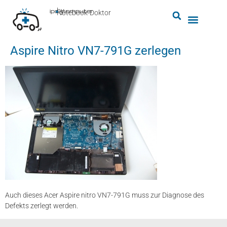
by
ipc-computer
■
Notebook-Doktor
Aspire Nitro VN7-791G zerlegen
Auch dieses Acer Aspire nitro VN7-791G muss zur Diagnose des
Defekts zerlegt werden.