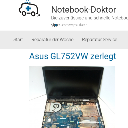
Notebook-Doktor
Die zuverlässige und schnelle Notebo
■
ipc-computer
von
Start
Reparatur der Woche
Reparatur Service
Asus GL752VW zerlegt