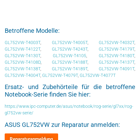
Betroffene Modelle:
GL752VW-T4003T
,
GL752VW-T4005T
,
GL752VW-T4032T
,
GL752VW-T4122T
,
GL752VW-T4243T
,
GL752VW-T4179T
,
GL752VW-T4130T
,
GL752VW-T4105
,
GL752VW-T4180T
,
GL752VW-T4108D
,
GL752VW-T4188T
,
GL752VW-T4137T
,
GL752VW-T4138T
,
GL752VW-T4189T
,
GL752VW-T4091T
,
GL752VW-T4004T
,
GL752VW-T4079T
,
GL752VW-T4077T
Ersatz- und Zubehörteile für die betroffene
Notebook-Serie finden Sie hier:
https://www.ipc-computer.de/asus/notebook/rog-serie/gl7xx/rog-
gl752vw-serie/
ASUS GL752VW zur Reparatur anmelden: