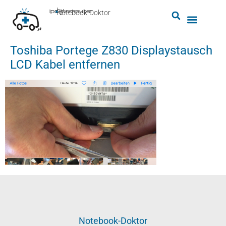
by
ipc-computer
■
Notebook-Doktor
Toshiba Portege Z830 Displaystausch
LCD Kabel entfernen
Notebook-Doktor