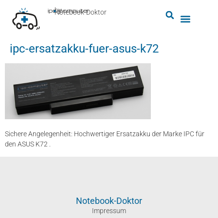
by
ipc-computer
■
Notebook-Doktor
ipc-ersatzakku-fuer-asus-k72
Sichere Angelegenheit: Hochwertiger Ersatzakku der Marke IPC für
den ASUS K72 .
Notebook-Doktor
Impressum