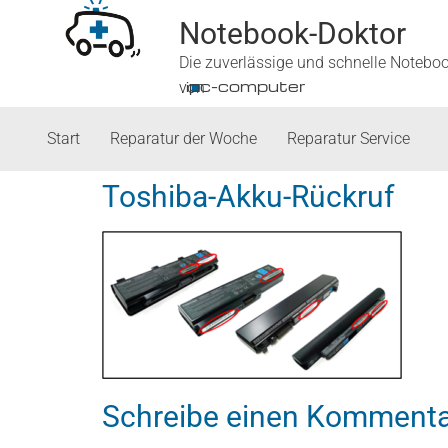
Notebook-Doktor
Die zuverlässige und schnelle Notebo
■
ipc-computer
von
Start
Reparatur der Woche
Reparatur Service
Toshiba-Akku-Rückruf
Schreibe einen Kommenta