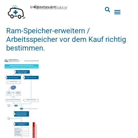
by
ipc-computer
■
Notebook-Doktor
Ram-Speicher-erweitern /
Arbeitsspeicher vor dem Kauf richtig
bestimmen.