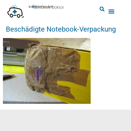
by
ipc-computer
■
Notebook-Doktor
Beschädigte Notebook-Verpackung