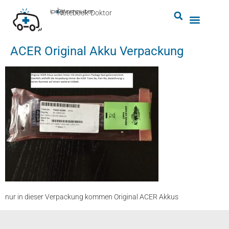
by
ipc-computer
■
Notebook-Doktor
ACER Original Akku Verpackung
nur in dieser Verpackung kommen Original ACER Akkus