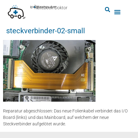
by
ipc-computer
■
Notebook-Doktor
steckverbinder-02-small
Reparatur abgeschlossen: Das neue Folienkabel verbindet das I/O
Board (links) und das Mainboard, auf welchem der neue
Steckverbinder aufgelötet wurde.