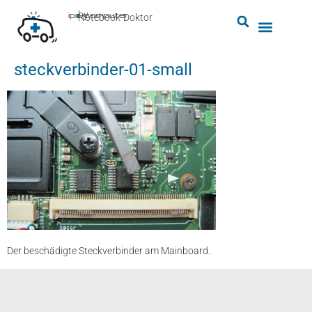
by
ipc-computer
■
Notebook-Doktor
steckverbinder-01-small
Der beschädigte Steckverbinder am Mainboard.